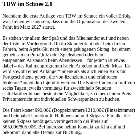
TBW im Schnee 2.0
Nachdem die erste Auflage von TBW im Schnee ein voller Erfolg
war, freuen wir uns sehr, dass nun die Organisation der zweiten
Fahrt im März 2027 startet.
Es stehen vor allem der Spaß und das Miteinander auf und neben
der Piste im Vordergrund. Ob im Skiunterricht oder beim freien
Fahren, beim Après-Ski nach einem gelungenen Skitag, bei einem
gemeinsamen Pub-Quiz oder Spieleabend oder beim
entspannten Austausch beim Abendessen – für jede*n ist etwas
dabei – das Rahmenprogramm ist ein Angebot und kein Muss. Es
wird sowohl einen Anfänger*innenkurs als auch einen Kurs für
Fortgeschrittene geben, die von lizenzierten und erfahrenen
Skilehrer*innen durchgeführt werden. Die Kurse finden an fünf von
sechs Tagen jeweils vormittags für zweieinhalb Stunden
statt.Darüber hinaus besteht die Möglichkeit, zu einem fairen Preis
Privatunterricht mit individuellen Schwerpunkten zu buchen.
Die Fahrt kostet 990,00€ (Doppelzimmer)/1210,00€ (Einzelzimmer)
und beinhaltet Unterkunft, Halbpension und Skipass. Für alle, die
keinen Skipass benötigen, verringert sich der Preis auf
585,00€/805,00€. Bei Interesse nehmt Kontakt zu Kira auf und
bekommt dann alle Details zur Buchung.